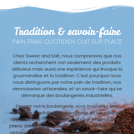
Tradition & savoir-faire
PAIN FRAIS QUOTIDIEN CUIT SUR PLACE
Chez Sweet and Salt, nous comprenons que nos
clients recherchent non seulement des produits
délicieux mais aussi une expérience qui évoque la
gourmandise et la tradition. C’est pourquoi nous
nous distinguons par notre pain de tradition, nos
viennoiseries artisanales, et un savoir-faire qui se
démarque des boulangeries industrielles.
Devant notre boulangerie, vous trouverez une
variété de produits frais, savoureux, et visuellement
appétissants. Tous nos produits sont fabriqués sur
place, dans notre boulangerie artisanale. Nous nous
occupons de tout : pétrissage, pesage, façonnage