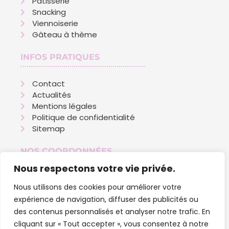
Pâtisserie
Snacking
Viennoiserie
Gâteau à thème
INFOS PRATIQUES
Contact
Actualités
Mentions légales
Politique de confidentialité
Sitemap
NOS COORDONNÉES
Nous respectons votre vie privée.
01 88 33 10 98
Nous utilisons des cookies pour améliorer votre
92 Rue des Berchères
expérience de navigation, diffuser des publicités ou
77340 Pontault-Combault
Nous écrire
des contenus personnalisés et analyser notre trafic. En
Horaires : Ouvert tous les jours de 6h30 à
cliquant sur « Tout accepter », vous consentez à notre